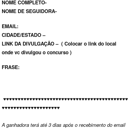
NOME COMPLETO-
NOME DE SEGUIDORA-
EMAIL:
CIDADE/ESTADO –
LINK DA DIVULGAÇÃO – ( Colocar o link do local
onde vc divulgou o concurso )
FRASE:
♥♥♥♥♥♥
♥♥♥♥♥♥
♥♥♥♥♥♥
♥♥♥♥♥♥
♥♥♥♥♥♥
♥♥♥♥♥♥
♥♥♥♥♥♥
♥
♥♥♥♥♥
♥♥♥♥♥♥
♥♥♥♥♥♥
♥♥♥
A ganhadora terá até 3 dias após o recebimento do email