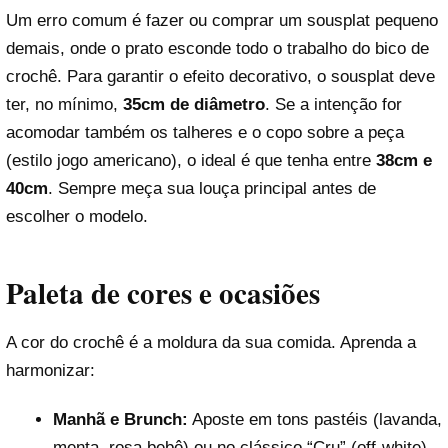
Um erro comum é fazer ou comprar um sousplat pequeno
demais, onde o prato esconde todo o trabalho do bico de
crochê. Para garantir o efeito decorativo, o sousplat deve
ter, no mínimo,
35cm de diâmetro
. Se a intenção for
acomodar também os talheres e o copo sobre a peça
(estilo jogo americano), o ideal é que tenha entre
38cm e
40cm
. Sempre meça sua louça principal antes de
Reproduzir vídeo
escolher o modelo.
Paleta de cores e ocasiões
A cor do crochê é a moldura da sua comida. Aprenda a
harmonizar:
Manhã e Brunch:
Aposte em tons pastéis (lavanda,
menta, rosa bebê) ou no clássico “Cru” (off-white).