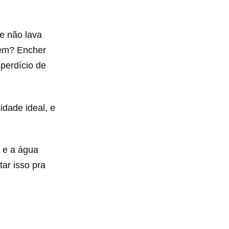
e não lava
agem? Encher
perdício de
dade ideal, e
r e a água
ar isso pra