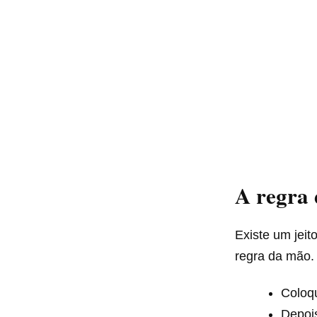
A regra 
Existe um jeit
regra da mão.
Coloq
Depoi