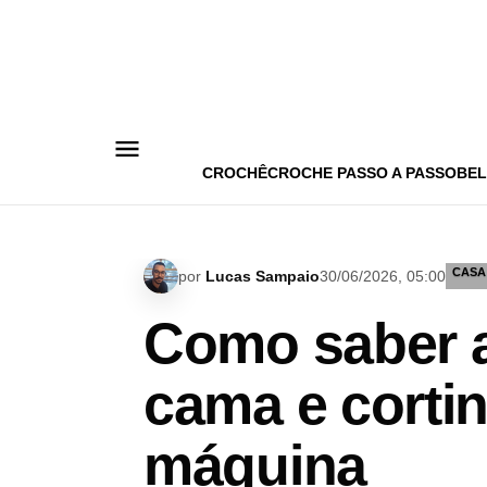
Pular
para
o
conteúdo
CROCHÊ
CROCHE PASSO A PASSO
BEL
CASA
por
Lucas Sampaio
30/06/2026, 05:00
Como saber a
cama e cortin
máquina