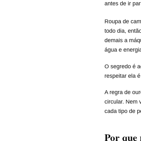
antes de ir pa
Roupa de cama
todo dia, entã
demais a máqu
água e energi
O segredo é a
respeitar ela 
A regra de our
circular. Nem
cada tipo de p
Por que