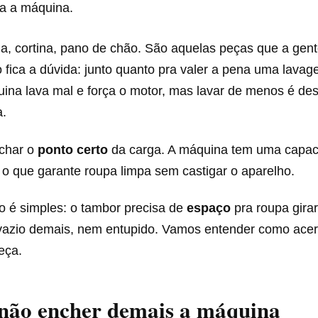
ra a máquina.
, cortina, pano de chão. São aquelas peças que a gent
o fica a dúvida: junto quanto pra valer a pena uma lav
ina lava mal e força o motor, mas lavar de menos é des
a.
char o
ponto certo
da carga. A máquina tem uma capaci
é o que garante roupa limpa sem castigar o aparelho.
o é simples: o tambor precisa de
espaço
pra roupa gira
 vazio demais, nem entupido. Vamos entender como acert
eça.
 não encher demais a máquina