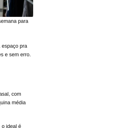
 semana para
a espaço pra
es e sem erro.
asal, com
quina média
o ideal é