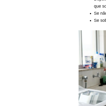
que s
Se nã
Se so