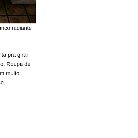
anco radiante
ta pra girar
do. Roupa de
am muito
o.