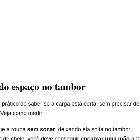
do espaço no tambor
o prático de saber se a carga está certa, sem precisar de
 Veja como medir:
ue a roupa
sem socar
, deixando ela solta no tambor.
s de cheio, você deve conseguir
encaixar uma mão
abe