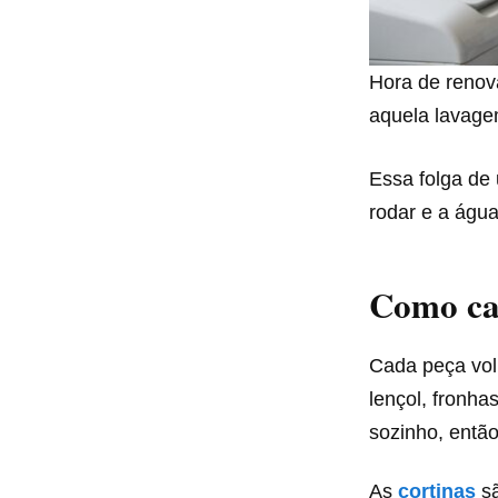
Hora de renov
aquela lavage
Essa folga de
rodar e a água
Como cal
Cada peça vol
lençol, fronh
sozinho, entã
As
cortinas
s