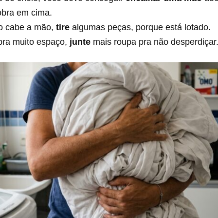
obra em cima.
o cabe a mão,
tire
algumas peças, porque está lotado.
bra muito espaço,
junte
mais roupa pra não desperdiçar