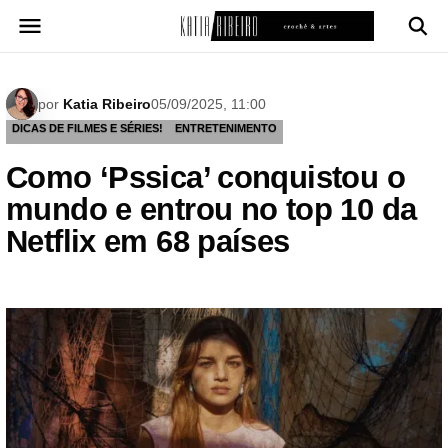
Pular
para
o
conteúdo
por
Katia Ribeiro
05/09/2025, 11:00
DICAS DE FILMES E SÉRIES!
ENTRETENIMENTO
Como ‘Pssica’ conquistou o
mundo e entrou no top 10 da
Netflix em 68 países