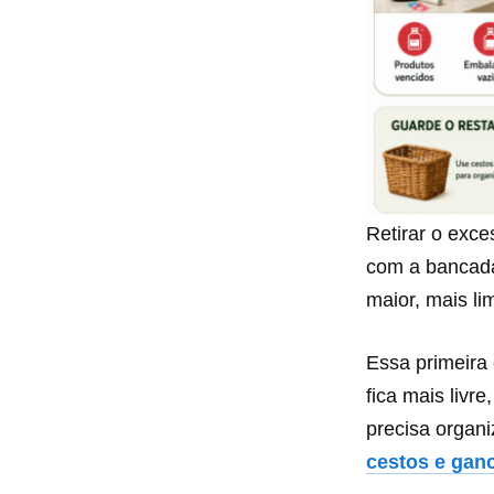
Retirar o exce
com a bancada 
maior, mais li
Essa primeira
fica mais livr
precisa organi
cestos e gan