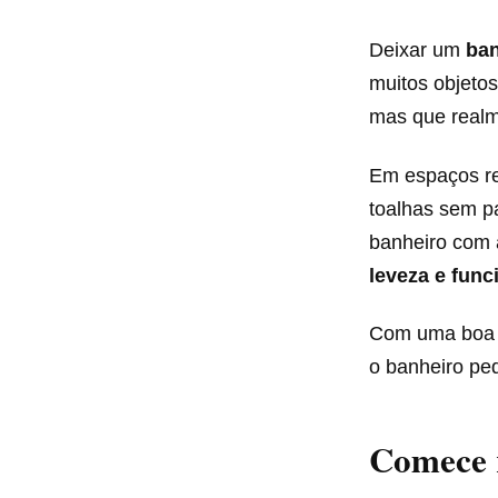
Deixar um
ban
muitos objetos
mas que realme
Em espaços re
toalhas sem p
banheiro com 
leveza e func
Com uma boa e
o banheiro peq
Comece r