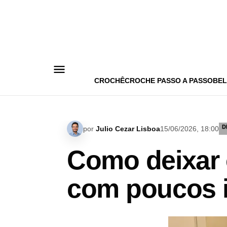
Pular
para
o
conteúdo
CROCHÊ
CROCHE PASSO A PASSO
BEL
D
por
Julio Cezar Lisboa
15/06/2026, 18:00
Como deixar 
com poucos i