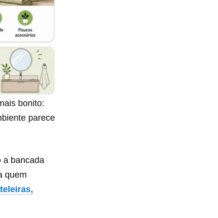
mais bonito:
mbiente parece
o a bancada
ra quem
teleiras,