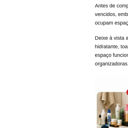
Antes de comp
vencidos, emb
ocupam espaço
Deixe à vista 
hidratante, to
espaço funcion
organizadoras