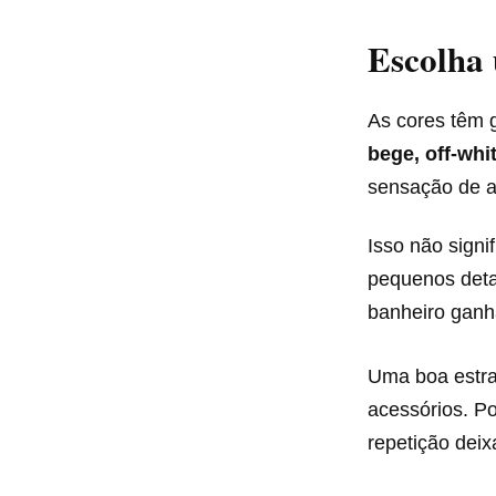
Escolha 
As cores têm 
bege, off-whi
sensação de a
Isso não signi
pequenos detal
banheiro ganh
Uma boa estrat
acessórios. P
repetição dei