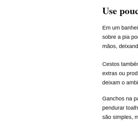
Use pouc
Em um banheir
sobre a pia p
mãos, deixand
Cestos também
extras ou prod
deixam o ambie
Ganchos na pa
pendurar toal
são simples, m