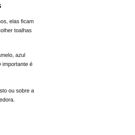
s
os, elas ficam
colher toalhas
melo, azul
O importante é
sto ou sobre a
edora.