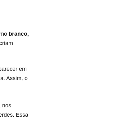
como
branco,
 criam
aparecer em
a. Assim, o
a nos
erdes. Essa