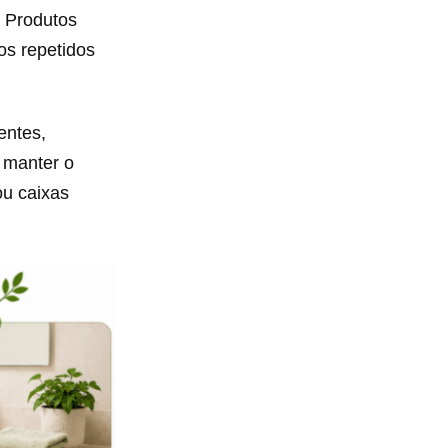
. Produtos
os repetidos
entes,
a manter o
ou caixas