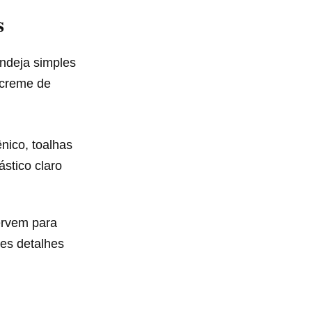
s
ndeja simples
 creme de
nico, toalhas
ástico claro
ervem para
es detalhes