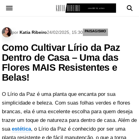
Pular
para
o
conteúdo
PAISAGISMO
por
Katia Ribeiro
24/02/2025, 15:30
Como Cultivar Lírio da Paz
Dentro de Casa – Uma das
Flores MAIS Resistentes e
Belas!
O Lírio da Paz é uma planta que encanta por sua
simplicidade e beleza. Com suas folhas verdes e flores
brancas, ela é uma excelente escolha para quem deseja
trazer um toque de natureza para dentro de casa. Além de
sua
estética
, o Lírio da Paz é conhecido por ser uma
planta resistente e de fácil manutenção, o que a torna