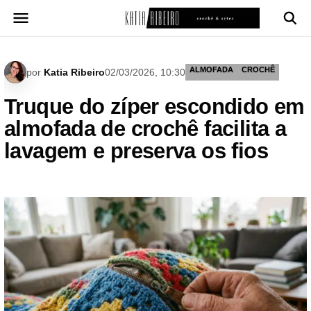
Pular
para
o
conteúdo
ALMOFADA
CROCHÊ
por
Katia Ribeiro
02/03/2026, 10:30
Truque do zíper escondido em
almofada de crochê facilita a
lavagem e preserva os fios