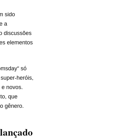
m sido
e a
o discussões
ses elementos
omsday” só
 super-heróis,
 e novos.
to, que
o gênero.
 lançado