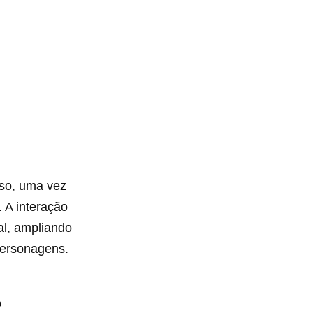
rso, uma vez
 A interação
al, ampliando
personagens.
?