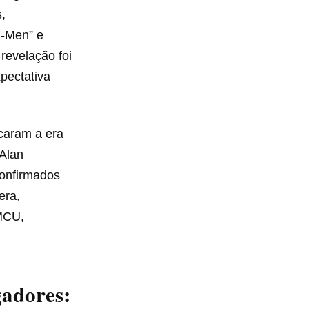
,
X-Men” e
revelação foi
pectativa
rcaram a era
 Alan
onfirmados
era,
 MCU,
gadores: