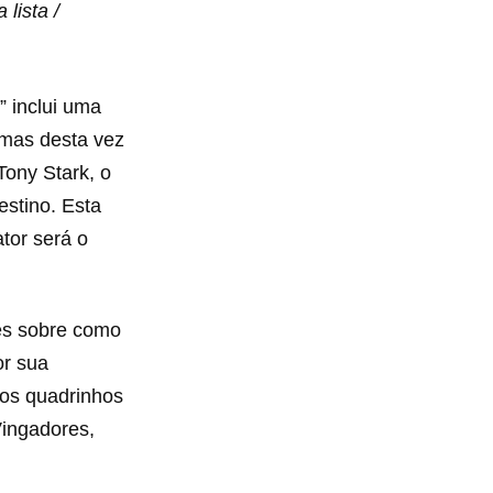
lista /
 inclui uma
 mas desta vez
Tony Stark, o
stino. Esta
tor será o
es sobre como
or sua
dos quadrinhos
Vingadores,