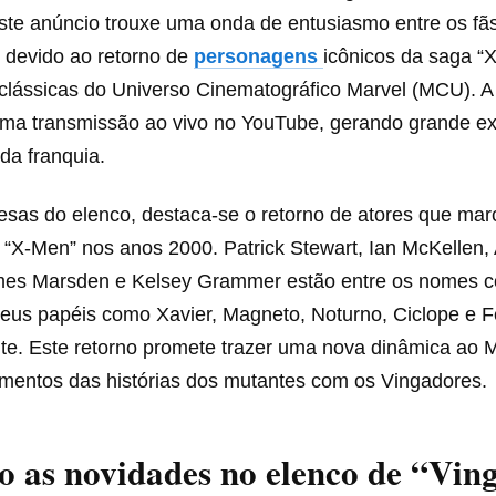
te anúncio trouxe uma onda de entusiasmo entre os fãs
 devido ao retorno de
personagens
icônicos da saga “
 clássicas do Universo Cinematográfico Marvel (MCU). A 
 uma transmissão ao vivo no YouTube, gerando grande ex
 da franquia.
resas do elenco, destaca-se o retorno de atores que ma
 “X-Men” nos anos 2000. Patrick Stewart, Ian McKellen,
es Marsden e Kelsey Grammer estão entre os nomes c
seus papéis como Xavier, Magneto, Noturno, Ciclope e F
te. Este retorno promete trazer uma nova dinâmica ao
ementos das histórias dos mutantes com os Vingadores.
o as novidades no elenco de “Vin