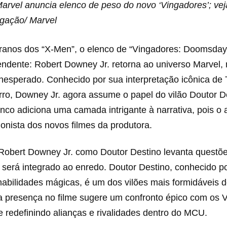
vel anuncia elenco de peso do novo ‘Vingadores’; veja 
gação/ Marvel
ranos dos “X-Men”, o elenco de “Vingadores: Doomsday”
endente: Robert Downey Jr. retorna ao universo Marvel,
nesperado. Conhecido por sua interpretação icônica de 
o, Downey Jr. agora assume o papel do vilão Doutor De
nco adiciona uma camada intrigante à narrativa, pois o a
gonista dos novos filmes da produtora.
 Robert Downey Jr. como Doutor Destino levanta questõ
será integrado ao enredo. Doutor Destino, conhecido p
 habilidades mágicas, é um dos vilões mais formidáveis 
a presença no filme sugere um confronto épico com os 
 redefinindo alianças e rivalidades dentro do MCU.