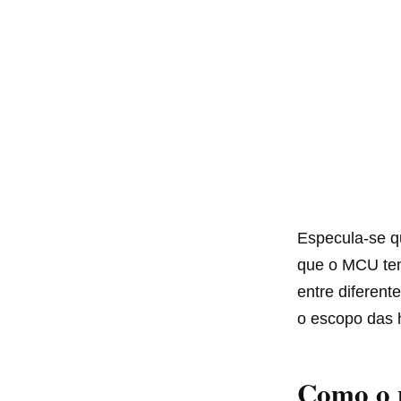
Especula-se 
que o MCU tem
entre diferent
o escopo das 
Como o p