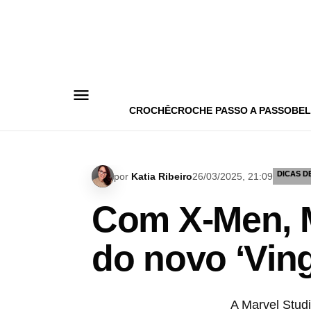
Pular
para
o
conteúdo
CROCHÊ
CROCHE PASSO A PASSO
BEL
DICAS DE
por
Katia Ribeiro
26/03/2025, 21:09
Com X-Men, M
do novo ‘Ving
A Marvel Stud