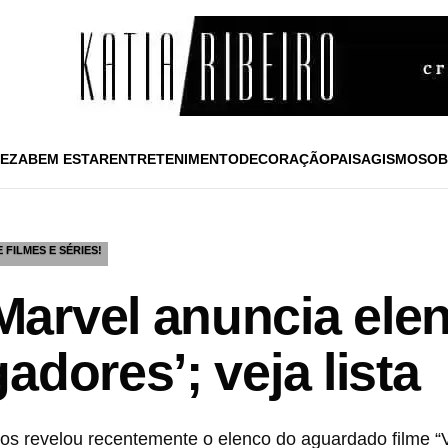
EZA
BEM ESTAR
ENTRETENIMENTO
DECORAÇÃO
PAISAGISMO
SOB
 FILMES E SÉRIES!
arvel anuncia ele
adores’; veja lista
ios revelou recentemente o elenco do aguardado filme “