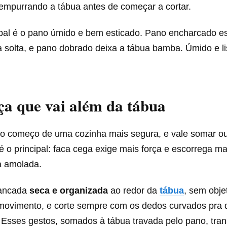
empurrando a tábua antes de começar a cortar.
ipal é o pano úmido e bem esticado. Pano encharcado es
 solta, e pano dobrado deixa a tábua bamba. Úmido e li
a que vai além da tábua
 o começo de uma cozinha mais segura, e vale somar ou
é o principal: faca cega exige mais força e escorrega m
a amolada.
ancada
seca e organizada
ao redor da
tábua
, sem obje
movimento, e corte sempre com os dedos curvados pra d
a. Esses gestos, somados à tábua travada pelo pano, tr