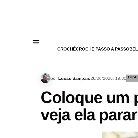
Pular
para
o
conteúdo
CROCHÊ
CROCHE PASSO A PASSO
BEL
DICA
por
Lucas Sampaio
28/06/2026, 19:30
Coloque um 
veja ela para