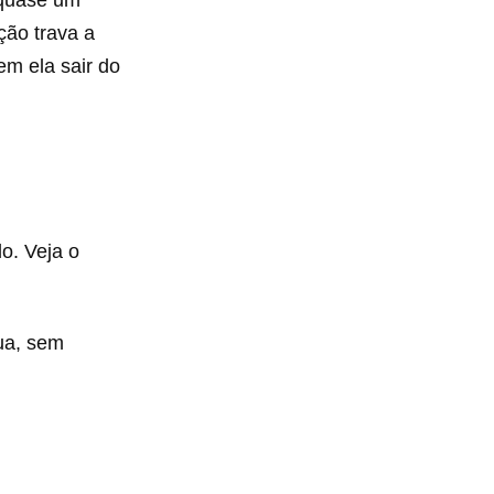
 quase um
ção trava a
em ela sair do
o. Veja o
ua, sem