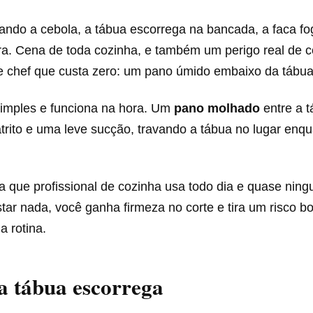
ando a cebola, a tábua escorrega na bancada, a faca fo
ra. Cena de toda cozinha, e também um perigo real de co
e chef que custa zero: um pano úmido embaixo da tábua
 simples e funciona na hora. Um
pano molhado
entre a t
trito e uma leve sucção, travando a tábua no lugar enq
ca que profissional de cozinha usa todo dia e quase nin
ar nada, você ganha firmeza no corte e tira um risco b
a rotina.
a tábua escorrega