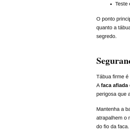
Teste 
O ponto princ
quanto a tábua
segredo.
Seguranç
Tábua firme é
A
faca afiada
perigosa que 
Mantenha a b
atrapalhem o 
do fio da fac