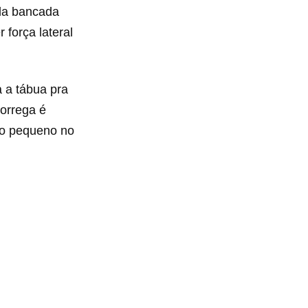
 da bancada
 força lateral
 a tábua pra
correga é
sco pequeno no