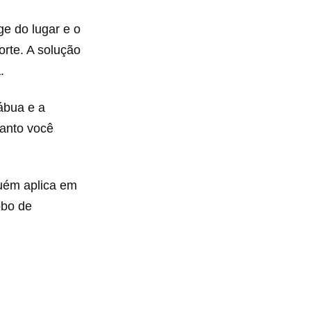
ge do lugar e o
rte. A solução
.
ábua e a
uanto você
guém aplica em
obo de