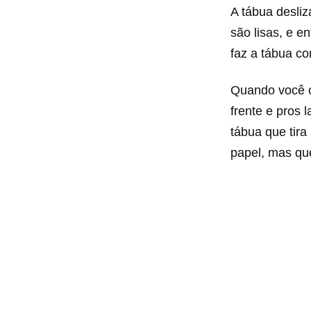
A tábua desliz
são lisas, e e
faz a tábua cor
Quando você c
frente e pros 
tábua que tir
papel, mas que