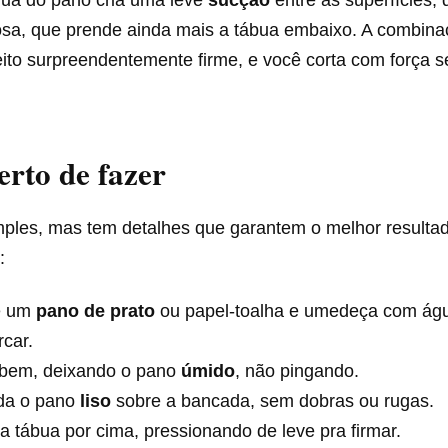
ua do pano cria uma leve
sucção
entre as superfícies,
tosa, que prende ainda mais a tábua embaixo. A combina
ito surpreendentemente firme, e você corta com força s
erto de fazer
mples, mas tem detalhes que garantem o melhor resultad
:
e um
pano de prato
ou papel-toalha e umedeça com ág
car.
 bem, deixando o pano
úmido
, não pingando.
da o pano
liso
sobre a bancada, sem dobras ou rugas.
a tábua por cima, pressionando de leve pra firmar.