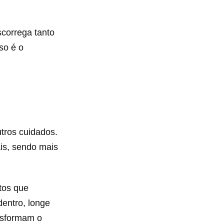
correga tanto
so é o
tros cuidados.
ais, sendo mais
tos que
entro, longe
ansformam o