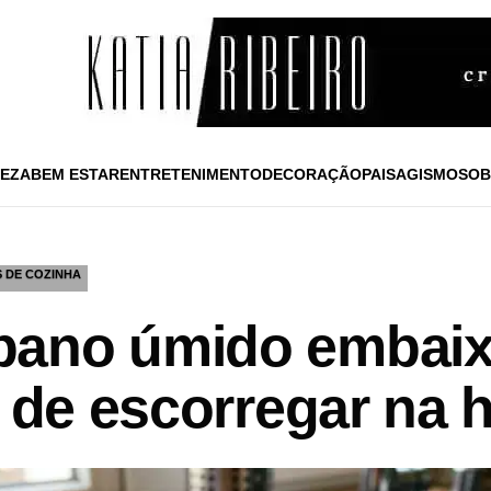
EZA
BEM ESTAR
ENTRETENIMENTO
DECORAÇÃO
PAISAGISMO
SOB
S DE COZINHA
pano úmido embaix
r de escorregar na 