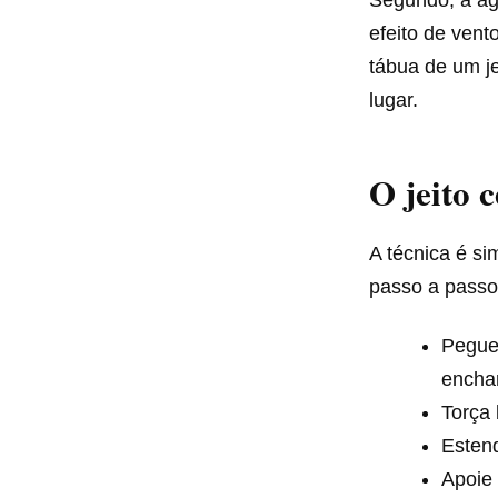
Segundo, a ág
efeito de ven
tábua de um je
lugar.
O jeito c
A técnica é si
passo a passo
Pegu
enchar
Torça
Esten
Apoie 