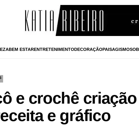
EZA
BEM ESTAR
ENTRETENIMENTO
DECORAÇÃO
PAISAGISMO
SOB
S
cô e crochê criação 
eceita e gráfico