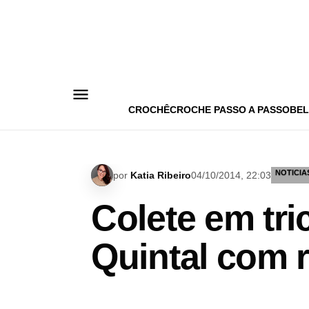
Pular
para
o
conteúdo
CROCHÊ
CROCHE PASSO A PASSO
BEL
NOTICIA
por
Katia Ribeiro
04/10/2014, 22:03
Colete em tri
Quintal com r