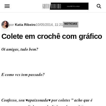
Pular
para
o
conteúdo
NOTICIAS
por
Katia Ribeiro
10/05/2014, 11:21
Colete em crochê com gráfico
Oi amigas, tudo bem?
E como vcs tem passado?
Confesso, sou ♥apaixonada♥ por coletes ” acho que é