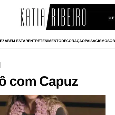
EZA
BEM ESTAR
ENTRETENIMENTO
DECORAÇÃO
PAISAGISMO
SOB
icô com Capuz