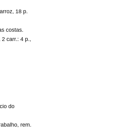
arroz, 18 p.
as costas.
2 carr.: 4 p.,
icio do
rabalho, rem.