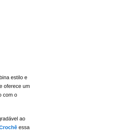
ina estilo e
te oferece um
o com o
gradável ao
 Crochê
essa