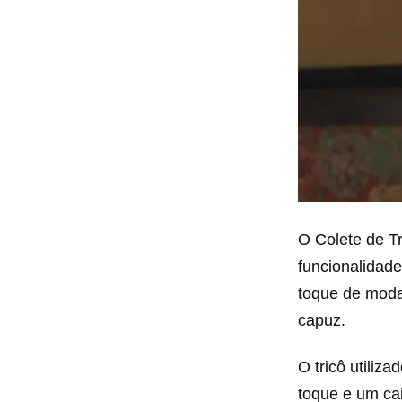
O Colete de T
funcionalidad
toque de moda
capuz.
O tricô utiliz
toque e um ca