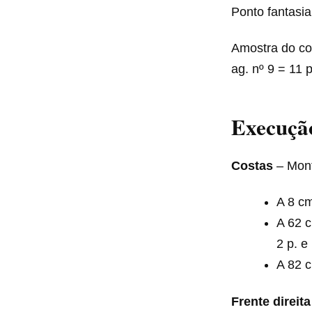
Ponto fantasia:
Amostra do co
ag. nº 9 = 11 p
Execução
Costas
– Monte
A 8 cm
A 62 c
2 p. e
A 82 c
Frente direita