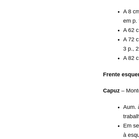
A 8 cm
em p. 
A 62 c
A 72 c
3 p., 2
A 82 c
Frente esque
Capuz
– Monte
Aum. à
trabal
Em seg
à esqu