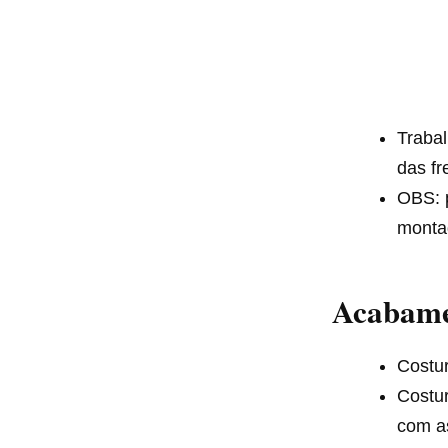
Trabal
das fr
OBS: p
monta
Acabame
Costur
Costur
com as