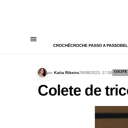
Pular
para
o
conteúdo
CROCHÊ
CROCHE PASSO A PASSO
BEL
COLETE
por
Katia Ribeiro
29/08/2023, 17:00
Colete de tr