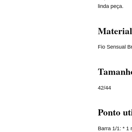
linda peça.
Material
Fio Sensual Bri
Tamanh
42/44
Ponto ut
Barra 1/1: * 1 