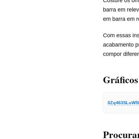
Costure os omb
barra em relev
em barra em r
Com essas inst
acabamento pro
compor diferen
Gráficos
0Zq463SLoW5
Procura