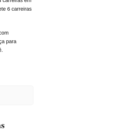
4 carreiras em
te 6 carreiras
 com
eça para
ê.
as