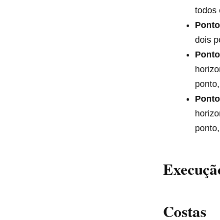
todos 
Ponto 
dois p
Ponto
horizo
ponto,
Ponto 
horizo
ponto,
Execução
Costas