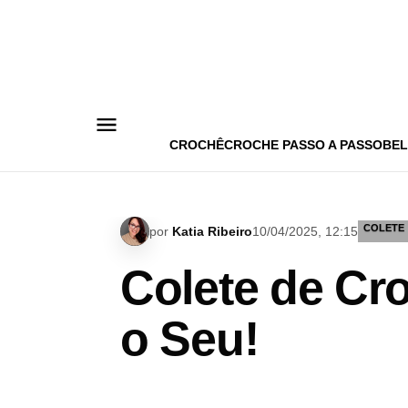
Pular
para
o
conteúdo
CROCHÊ
CROCHE PASSO A PASSO
BEL
COLETE
por
Katia Ribeiro
10/04/2025, 12:15
Colete de Cr
o Seu!