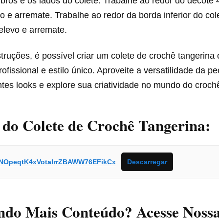
ros e os lados do colete. Trabalhe ao redor do decote 
o e arremate. Trabalhe ao redor da borda inferior do cole
elevo e arremate.
ruções, é possível criar um colete de crochê tangerina
fissional e estilo único. Aproveite a versatilidade da p
tes looks e explore sua criatividade no mundo do croch
 do Colete de Crochê Tangerina:
NOpeqtK4xVotaIrrZBAWW76EFikCx
Descarregar
ndo Mais Conteúdo? Acesse Noss