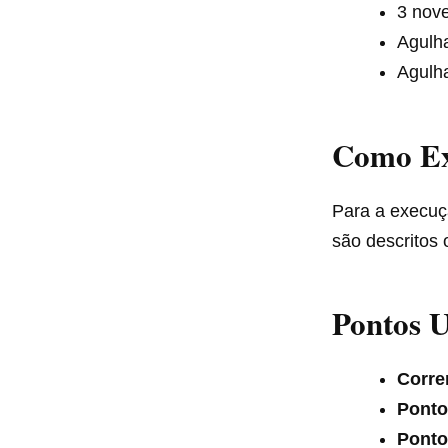
3 nov
Agulh
Agulha
Como Ex
Para a execuçã
são descritos
Pontos U
Corren
Ponto
Ponto 