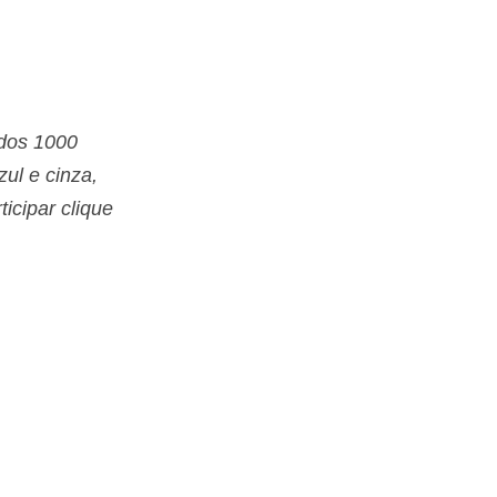
 dos 1000
ul e cinza,
icipar clique