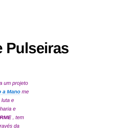
 Pulseiras
a um projeto
to a Mano
me
 luta e
haria e
ARME
, tem
través da