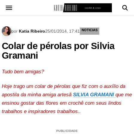
Pular
para
o
conteúdo
NOTICIAS
por
Katia Ribeiro
25/01/2014, 17:41
Colar de pérolas por Silvia
Gramani
Tudo bem amigas?
Hoje trago um colar de pérolas que fiz com o auxílio da
apostila da minha amiga artesã
SILVIA GRAMANI
que me
ensinou gostar das flores em crochê com seus lindos
trabalhos e inspiradores trabalhos..
PUBLICIDADE