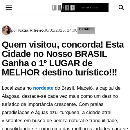
Pular
para
o
conteúdo
CIDADES
por
Katia Ribeiro
30/01/2025, 14:00
Quem visitou, concorda! Esta
Cidade no Nosso BRASIL
Ganha o 1º LUGAR de
MELHOR destino turístico!!!
Localizada no
nordeste
do Brasil, Maceió, a capital de
Alagoas, destaca-se cada vez mais como um destino
turístico de importância crescente. Com praias
paradisíacas e águas azul-turquesa, a cidade atrai
visitantes em busca de beleza natural e tranquilidade,
consolidando-se como uma das melhores cidades para se