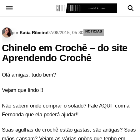
Pular
para
o
conteúdo
NOTICIAS
por
Katia Ribeiro
07/08/2015, 05:30
Chinelo em Crochê – do site
Aprendendo Crochê
Olá amigas, tudo bem?
Vejam que lindo !!
Não sabem onde comprar o solado? Fale
AQUI
com a
Fernanda que ela poderá ajudar!!
Suas agulhas de crochê estão gastas, são antigas? Suas
mãos cansam? Vejam as várias opões que tenho em