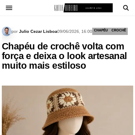
Pular
para
o
conteúdo
CHAPÉU
CROCHÊ
por
Julio Cezar Lisboa
09/06/2026, 16:00
Chapéu de crochê volta com
força e deixa o look artesanal
muito mais estiloso