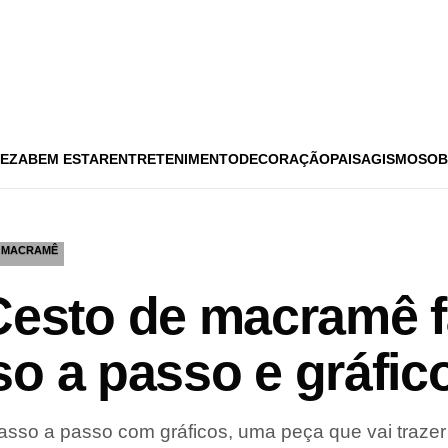
EZA
BEM ESTAR
ENTRETENIMENTO
DECORAÇÃO
PAISAGISMO
SOB
MACRAMÊ
sto de macramê fá
o a passo e gráfic
asso a passo com gráficos, uma peça que vai traze