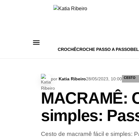
Pular
para
o
conteúdo
CROCHÊ
CROCHE PASSO A PASSO
BEL
CESTO
por
Katia Ribeiro
28/05/2023, 10:00
MACRAMÊ: Ce
simples: Pass
Cesto de macramê fácil e simples: P