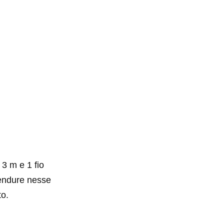
3 m e 1 fio
pendure nesse
to.