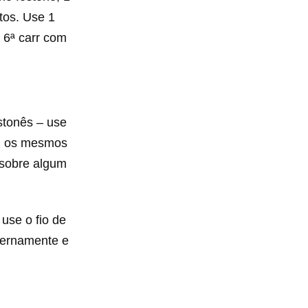
tos. Use 1
a 6ª carr com
estonês – use
com os mesmos
 sobre algum
use o fio de
nternamente e