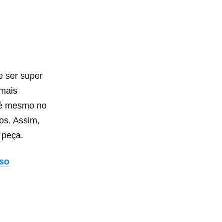
e ser super
 mais
até mesmo no
os. Assim,
 peça.
sso