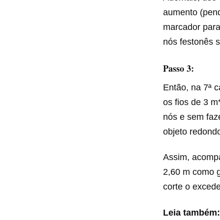
aumento (pend
marcador para 
nós festonês 
Passo 3:
Então, na 7ª c
os fios de 3 m
nós e sem faze
objeto redond
Assim, acompa
2,60 m como gu
corte o exced
Leia também