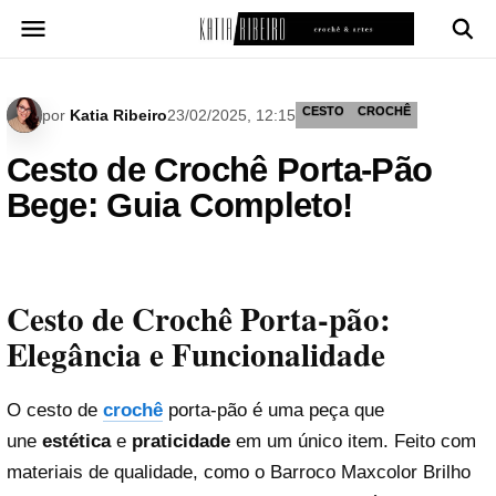
Pular
para
o
conteúdo
CESTO
CROCHÊ
por
Katia Ribeiro
23/02/2025, 12:15
Cesto de Crochê Porta-Pão
Bege: Guia Completo!
Cesto de Crochê Porta-pão:
Elegância e Funcionalidade
O cesto de
crochê
porta-pão é uma peça que
une
estética
e
praticidade
em um único item. Feito com
materiais de qualidade, como o Barroco Maxcolor Brilho