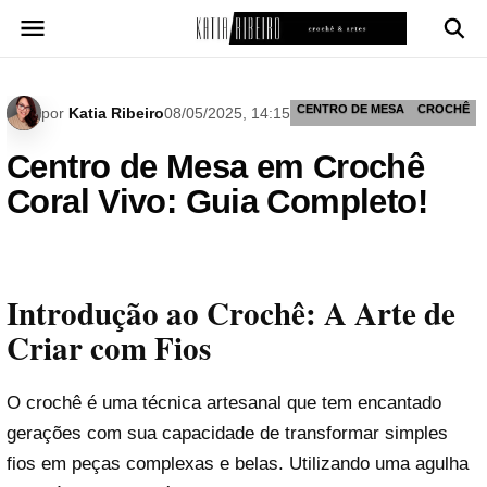
Pular
para
o
conteúdo
CENTRO DE MESA
CROCHÊ
por
Katia Ribeiro
08/05/2025, 14:15
Centro de Mesa em Crochê
Coral Vivo: Guia Completo!
Introdução ao Crochê: A Arte de
Criar com Fios
O crochê é uma técnica artesanal que tem encantado
gerações com sua capacidade de transformar simples
fios em peças complexas e belas. Utilizando uma agulha