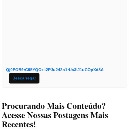
Qj0POB9rC95YQOzk2PJu242o1rUa3iJ1uCOpXd8A
Descarregar
Procurando Mais Conteúdo?
Acesse Nossas Postagens Mais
Recentes!