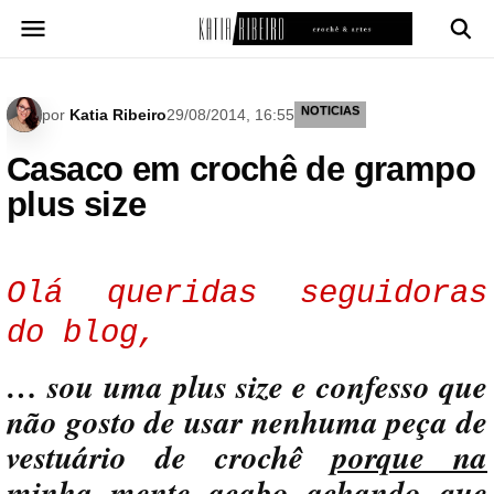
Pular
para
o
conteúdo
NOTICIAS
por
Katia Ribeiro
29/08/2014, 16:55
Casaco em crochê de grampo
plus size
Olá queridas seguidoras
do blog,
… sou uma plus size e confesso que
não gosto de usar nenhuma peça de
vestuário de crochê
porque na
minha mente
acabo achando que