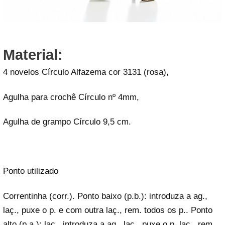
Material:
4 novelos Círculo Alfazema cor 3131 (rosa),
Agulha para crochê Círculo nº 4mm,
Agulha de grampo Círculo 9,5 cm.
Ponto utilizado
Correntinha (corr.). Ponto baixo (p.b.): introduza a ag.,
laç., puxe o p. e com outra laç., rem. todos os p.. Ponto
alto (p.a.): laç., introduza a ag., laç., puxe o p. laç., rem.,