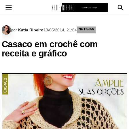
Pular
para
o
conteúdo
NOTICIAS
por
Katia Ribeiro
19/05/2014, 21:04
Casaco em crochê com
receita e gráfico