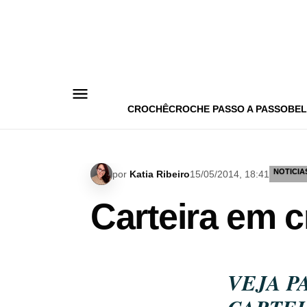
Pular
para
o
conteúdo
CROCHÊ
CROCHE PASSO A PASSO
BEL
NOTICIA
por
Katia Ribeiro
15/05/2014, 18:41
Carteira em c
VEJA P