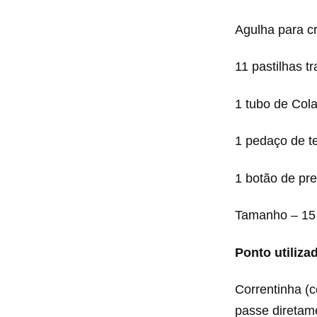
Agulha para c
11 pastilhas t
1 tubo de Cola
1 pedaço de t
1 botão de pre
Tamanho – 15
Ponto utiliza
Correntinha (co
passe diretame