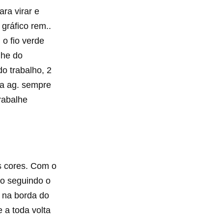
ara virar e
 gráfico rem..
o fio verde
lhe do
do trabalho, 2
a a ag. sempre
rabalhe
s cores. Com o
to seguindo o
 na borda do
 a toda volta