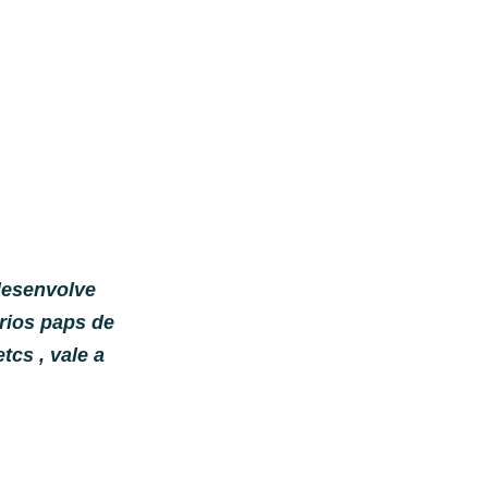
 desenvolve
rios paps de
tcs , vale a