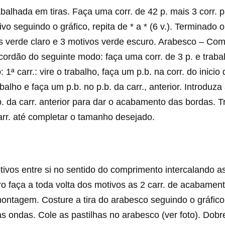
rabalhada em tiras. Faça uma corr. de 42 p. mais 3 corr. p
vo seguindo o gráfico, repita de * a * (6 v.). Terminado o
 verde claro e 3 motivos verde escuro. Arabesco – Com 
cordão do seguinte modo: faça uma corr. de 3 p. e traba
1ª carr.: vire o trabalho, faça um p.b. na corr. do inicio 
rabalho e faça um p.b. no p.b. da carr., anterior. Introduz
. da carr. anterior para dar o acabamento das bordas. T
arr. até completar o tamanho desejado.
ivos entre si no sentido do comprimento intercalando a
ro faça a toda volta dos motivos as 2 carr. de acabamen
ntagem. Costure a tira do arabesco seguindo o gráfico
s ondas. Cole as pastilhas no arabesco (ver foto). Dobre