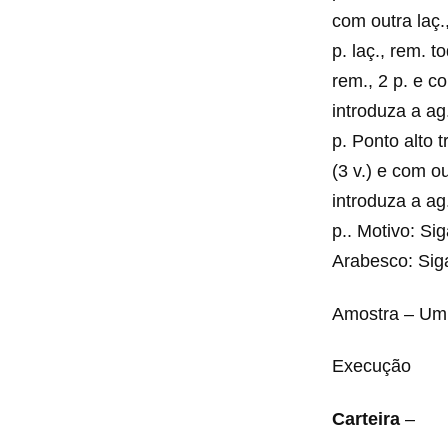
com outra laç.,
p. laç., rem. to
rem., 2 p. e co
introduza a ag.
p. Ponto alto tr
(3 v.) e com ou
introduza a ag.
p.. Motivo: S
Arabesco: Siga
Amostra – Um 
Execução
Carteira
–