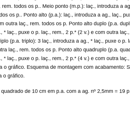
 rem. todos os p.. Meio ponto (m.p.): laç., introduza a ag
dos os p.. Ponto alto (p.a.): laç., introduza a ag., laç., pu
m outra laç., rem. todos os p. Ponto alto duplo (p.a. duplo
, * laç., puxe o p. laç., rem., 2 p.* (2 v.) e com outra laç
iplo (p.a. triplo): 3 laç., introduza a ag., * laç., puxe o p. 
tra laç., rem. todos os p. Ponto alto quadruplo (p.a. quad
, * laç., puxe o p. laç., rem., 2 p.* (4 v.) e com outra laç
iga o gráfico. Esquema de montagem com acabamento: Si
 o gráfico.
quadrado de 10 cm em p.a. com a ag. nº 2,5mm = 19 p. 