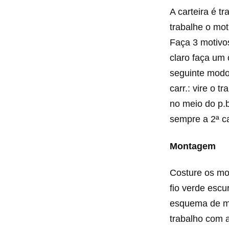
A carteira é t
trabalhe o moti
Faça 3 motivos
claro faça um 
seguinte modo: 
carr.: vire o t
no meio do p.b
sempre a 2ª c
Montagem
Costure os mot
fio verde escu
esquema de mo
trabalho com a