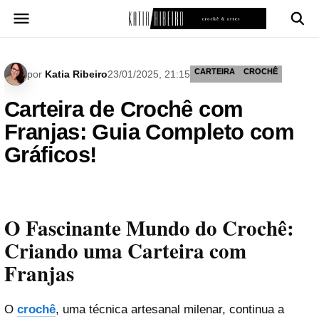
Pular
para
o
conteúdo
CARTEIRA
CROCHÊ
por
Katia Ribeiro
23/01/2025, 21:15
Carteira de Crochê com
Franjas: Guia Completo com
Gráficos!
O Fascinante Mundo do Crochê:
Criando uma Carteira com
Franjas
O
crochê
, uma técnica artesanal milenar, continua a