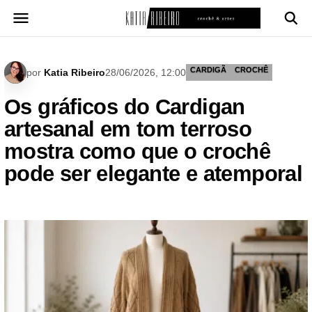
Pular
para
o
conteúdo
CARDIGÃ
CROCHÊ
por
Katia Ribeiro
28/06/2026, 12:00
Os gráficos do Cardigan
artesanal em tom terroso
mostra como que o crochê
pode ser elegante e atemporal