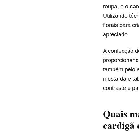
roupa, e o
car
Utilizando téc
florais para c
apreciado.
A confecção de
proporcionand
também pelo a
mostarda e ta
contraste e pa
Quais ma
cardigã 