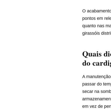
O acabamento 
pontos em rel
quanto nas man
girassóis distr
Quais di
do cardi
A manutenção 
passar do tem
secar na somb
armazenamento
em vez de pen