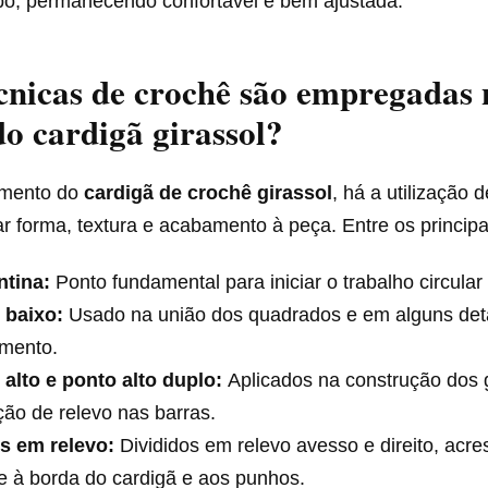
po, permanecendo confortável e bem ajustada.
cnicas de crochê são empregadas 
do cardigã girassol?
imento do
cardigã de crochê girassol
, há a utilização 
r forma, textura e acabamento à peça. Entre os principa
ntina:
Ponto fundamental para iniciar o trabalho circular
 baixo:
Usado na união dos quadrados e em alguns det
mento.
 alto e ponto alto duplo:
Aplicados na construção dos g
ão de relevo nas barras.
s em relevo:
Divididos em relevo avesso e direito, acr
e à borda do cardigã e aos punhos.