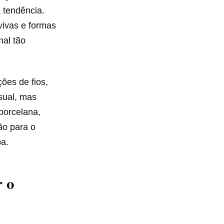
tendência.
vivas e formas
nal tão
ões de fios,
sual, mas
porcelana,
ão para o
pa.
r o