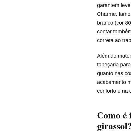
garantem levez
Charme, famos
branco (cor 80
contar também
correta ao tra
Além do materi
tapeçaria par
quanto nas cos
acabamento mai
conforto e na 
Como é f
girassol