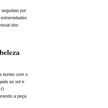
, seguidas por
s extremidades
visual dos
beleza
a bonito com o
ada ao sol e
. O
obrando a peça