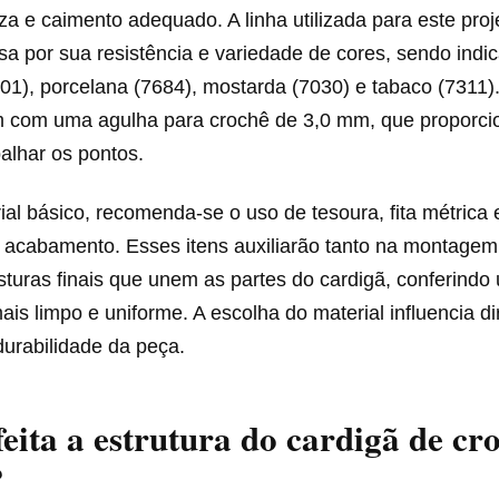
a e caimento adequado. A linha utilizada para este proje
a por sua resistência e variedade de cores, sendo indi
01), porcelana (7684), mostarda (7030) e tabaco (7311).
 com uma agulha para crochê de 3,0 mm, que proporci
balhar os pontos.
al básico, recomenda-se o uso de tesoura, fita métrica 
a acabamento. Esses itens auxiliarão tanto na montagem
turas finais que unem as partes do cardigã, conferindo
s limpo e uniforme. A escolha do material influencia d
durabilidade da peça.
eita a estrutura do cardigã de cr
?