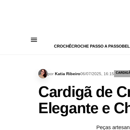
Pular
para
o
conteúdo
CROCHÊ
CROCHE PASSO A PASSO
BEL
CARDIG
por
Katia Ribeiro
06/07/2025, 16:15
Cardigã de C
Elegante e C
Peças artesan