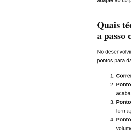
adapte ao cor
Quais té
a passo 
No desenvolv
pontos para da
Corre
Ponto
acaba
Ponto
formaç
Ponto
volum