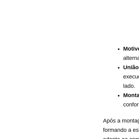
Motiv
altern
União
execuç
lado.
Monta
confo
Após a montag
formando a est