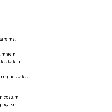
rreiras,
urante a
-los lado a
ão organizados
m costura,
 peça se