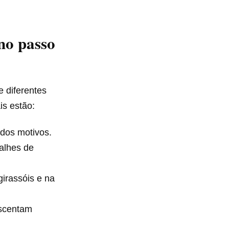
no passo
de diferentes
is estão:
 dos motivos.
alhes de
irassóis e na
escentam