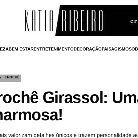
EZA
BEM ESTAR
ENTRETENIMENTO
DECORAÇÃO
PAISAGISMO
SOB
Ã
CROCHÊ
rochê Girassol: U
harmosa!
ais valorizam detalhes únicos e trazem personalidade a