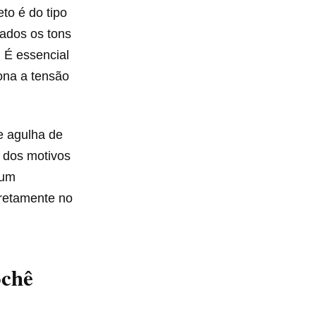
to é do tipo
cados os tons
 É essencial
ona a tensão
e agulha de
 dos motivos
 um
iretamente no
ochê