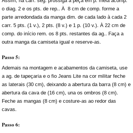
Assim, na carr. seg. prossiga a peça em p. meia acomp.
o diag. 2 e os pts. de rep.. À 8 cm de comp. forme a
parte arredondada da manga dim. de cada lado à cada 2
carr. 5 pts. (1 v.), 2 pts. (8 v.) e 1 p. (10 v.). À 22 cm de
comp. do início rem. os 8 pts. restantes da ag.. Faça a
outra manga da camiseta igual e reserve-as.
Passo 5:
Ademais na montagem e acabamentos da camiseta,
use
a ag. de tapeçaria e o fio Jeans Lite na cor militar feche
as laterais (30 cm), deixando a abertura da barra (8 cm) e
abertura da cava de (16 cm), una os ombros (8 cm).
Feche as mangas (8 cm) e costure-as ao redor das
cavas.
Passo 6: