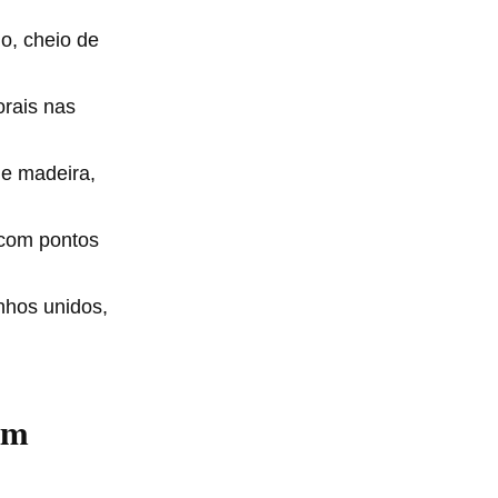
no, cheio de
orais nas
e madeira,
com pontos
nhos unidos,
em