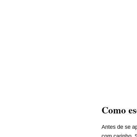
Como esc
Antes de se ap
com carinho. 