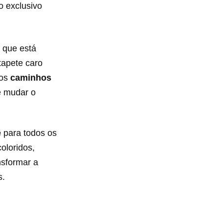
o exclusivo
 que está
tapete caro
 os
caminhos
de mudar o
ê
para todos os
oloridos,
nsformar a
s.