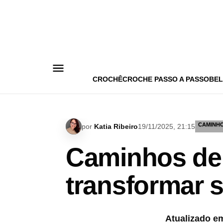
Pular
para
o
conteúdo
CROCHÊ
CROCHE PASSO A PASSO
BEL
CAMINHO
por
Katia Ribeiro
19/11/2025, 21:15
Caminhos de 
transformar 
Atualizado em