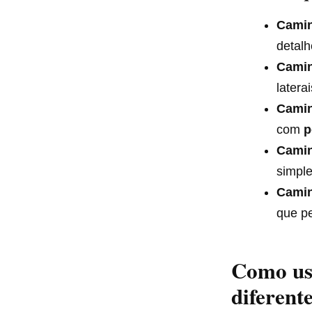
Camin
detalh
Camin
latera
Camin
com
p
Camin
simpl
Camin
que pe
Como us
diferent