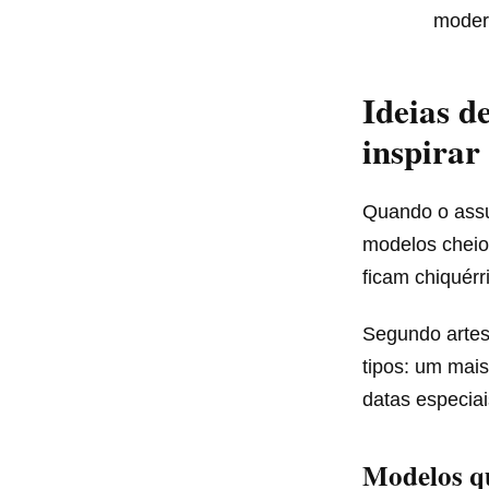
modern
Ideias d
inspirar
Quando o ass
modelos cheios
ficam chiquér
Segundo artes
tipos: um mais
datas especia
Modelos qu