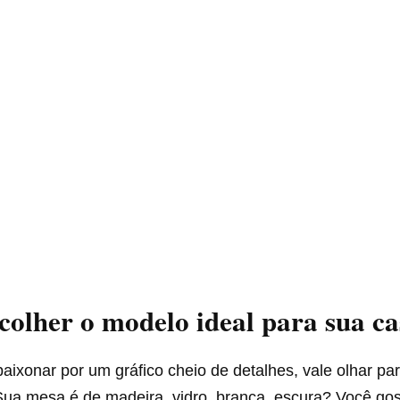
olher o modelo ideal para sua ca
aixonar por um gráfico cheio de detalhes, vale olhar pa
Sua mesa é de madeira, vidro, branca, escura? Você go