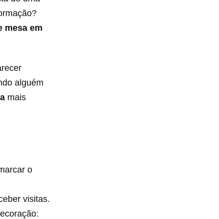
formação?
e mesa em
recer
ando alguém
a
mais
marcar o
eber visitas.
decoração: