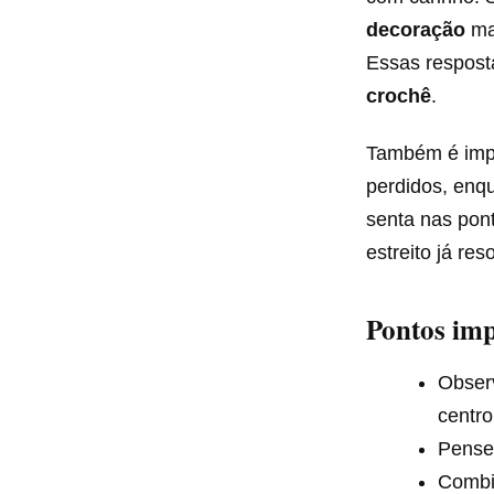
decoração
mai
Essas respost
crochê
.
Também é impo
perdidos, enq
senta nas po
estreito já re
Pontos imp
Obser
centro
Pense
Comb