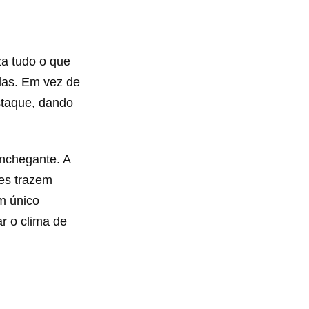
za tudo o que
elas. Em vez de
staque, dando
onchegante. A
res trazem
m único
r o clima de