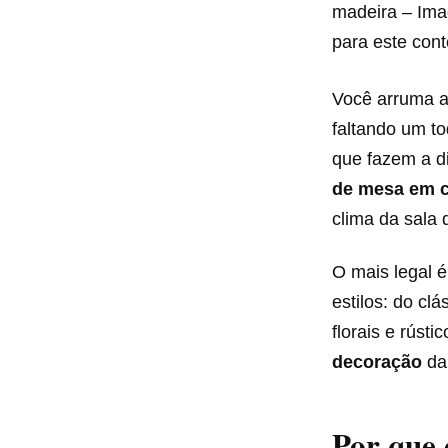
madeira – Imag
para este con
Você arruma a
faltando um t
que fazem a di
de mesa em 
clima da sala 
O mais legal 
estilos: do cl
florais e rúst
decoração
da
Por que 