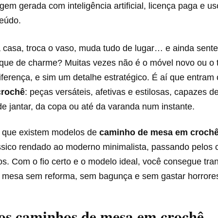
em gerada com inteligência artificial, licença paga e us
teúdo.
 casa, troca o vaso, muda tudo de lugar… e ainda sente
oque de charme? Muitas vezes não é o móvel novo ou o 
ferença, e sim um detalhe estratégico. É aí que entram
crochê
: peças versáteis, afetivas e estilosas, capazes 
de jantar, da copa ou até da varanda num instante.
é que existem modelos de
caminho de mesa em croch
ássico rendado ao moderno minimalista, passando pelos c
icos. Com o fio certo e o modelo ideal, você consegue tra
 mesa sem reforma, sem bagunça e sem gastar horrore
os caminhos de mesa em crochê