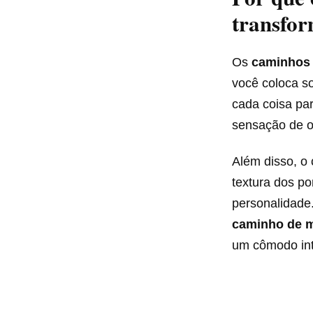
transfo
Os
caminhos
você coloca so
cada coisa pa
sensação de o
Além disso, o
textura dos p
personalidade
caminho de m
um cômodo int