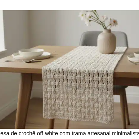
sa de crochê off-white com trama artesanal minimalis