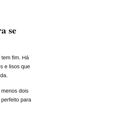
a se
o tem fim. Há
s e lisos que
nda.
o menos dois
 perfeito para