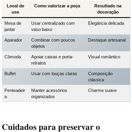
Local de
Como valorizar a peça
Resultado na
uso
decoração
Mesa de
Usar centralizado com
Elegância delicada
jantar
vaso baixo
Aparador
Combinar com poucos
Destaque artesanal
objetos
Cômoda
Apoiar caixas e porta-
Visual romântico
retratos
Buffet
Usar com louças claras
Composição
clássica
Penteadeir
Manter acessórios
Charme suave
a
organizados
Cuidados para preservar o