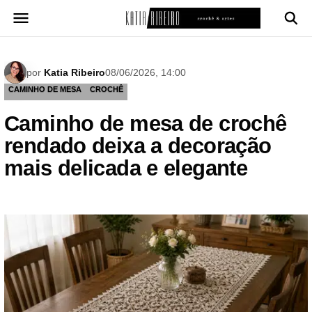
Pular
para
o
conteúdo
por
Katia Ribeiro
08/06/2026, 14:00
CAMINHO DE MESA
CROCHÊ
Caminho de mesa de crochê
rendado deixa a decoração
mais delicada e elegante