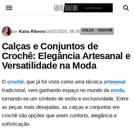
Pular
para
o
conteúdo
CALÇA
CROCHÊ
por
Katia Ribeiro
14/02/2025, 08:30
Calças e Conjuntos de
Crochê: Elegância Artesanal e
Versatilidade na Moda
O
crochê
, que já foi visto como uma técnica
artesanal
tradicional, vem ganhando espaço no mundo da
moda
,
tornando-se um símbolo de estilo e exclusividade. Entre
as peças mais desejadas, as calças e conjuntos em
crochê são opções que unem conforto, elegância e
sofisticação.