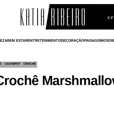
EZA
BEM ESTAR
ENTRETENIMENTO
DECORAÇÃO
PAISAGISMO
SOB
Ô
CACHEPOT
CROCHÊ
rochê Marshmallow