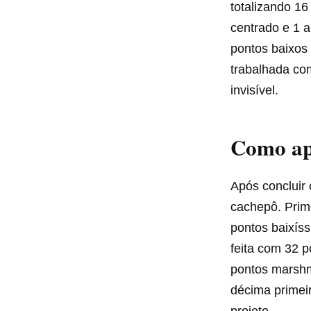
totalizando 16
centrado e 1 a
pontos baixos 
trabalhada co
invisível.
Como ap
Após concluir
cachepô. Prim
pontos baixís
feita com 32 p
pontos marshma
décima primei
projeto.