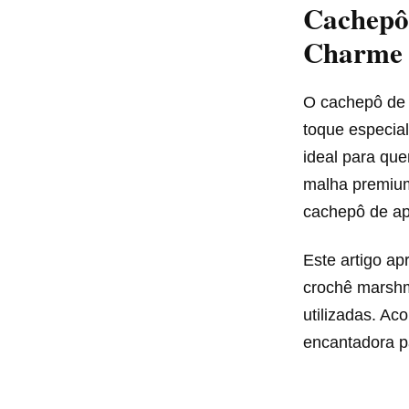
Cachepô
Charme 
O cachepô de 
toque especial
ideal para que
malha premium
cachepô de ap
Este artigo a
crochê marshma
utilizadas. A
encantadora p