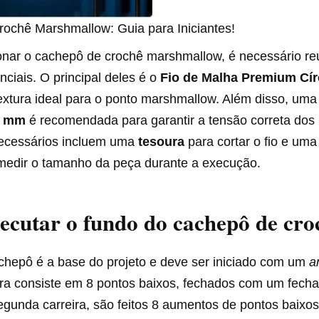
ochê Marshmallow: Guia para Iniciantes!
onar o cachepô de crochê marshmallow, é necessário reu
nciais. O principal deles é o
Fio de Malha Premium Cír
extura ideal para o ponto marshmallow. Além disso, um
0 mm
é recomendada para garantir a tensão correta dos 
necessários incluem uma
tesoura
para cortar o fio e um
medir o tamanho da peça durante a execução.
cutar o fundo do cachepô de cro
chepô é a base do projeto e deve ser iniciado com um
a
eira consiste em 8 pontos baixos, fechados com um fech
segunda carreira, são feitos 8 aumentos de pontos baixo