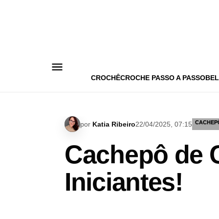
Pular
para
o
conteúdo
CROCHÊ
CROCHE PASSO A PASSO
BEL
CACHEP
por
Katia Ribeiro
22/04/2025, 07:15
Cachepô de C
Iniciantes!