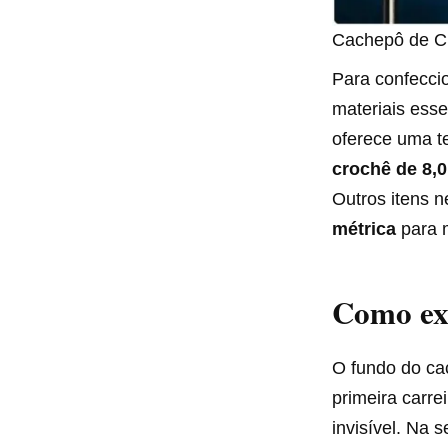
Cachepô de Cr
Para confecci
materiais esse
oferece uma t
crochê de 8,
Outros itens 
métrica
para 
Como exe
O fundo do ca
primeira carr
invisível. Na 