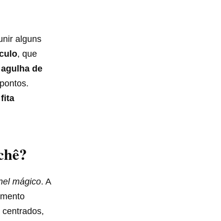
nir alguns
culo
, que
a
agulha de
pontos.
a
fita
chê?
nel mágico
. A
amento
s centrados,