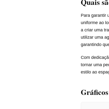
Quais sã
Para garantir
uniforme ao lo
a criar uma tr
utilizar uma a
garantindo qu
Com dedicação
tornar uma pe
estilo ao espa
Gráfico