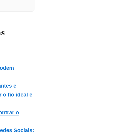
as
 podem
antes e
 o fio ideal e
ontrar o
edes Sociais: