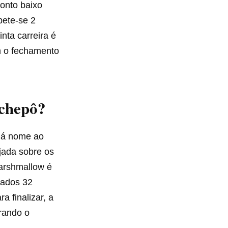
ponto baixo
pete-se 2
nta carreira é
m o fechamento
achepô?
 dá nome ao
jada sobre os
marshmallow é
hados 32
 finalizar, a
rando o