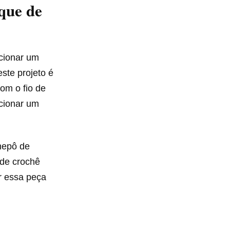
que de
cionar um
ste projeto é
Com o fio de
cionar um
hepô de
 de crochê
r essa peça