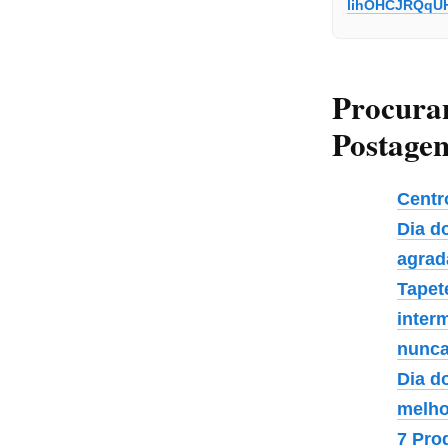
lihOHCJRQqU
Procura
Postagen
Centr
Dia d
agrad
Tapet
interm
nunca
Dia d
melho
7 Pro