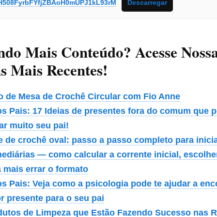
H508FyrbFYfjZBAoH0mUPJ1kL93rM
Descarregar
ndo Mais Conteúdo? Acesse Noss
s Mais Recentes!
o de Mesa de Crochê Circular com Fio Anne
os Pais: 17 Ideias de presentes fora do comum que
ar muito seu pai!
e de crochê oval: passo a passo completo para inici
ediárias — como calcular a corrente inicial, escolher
 mais errar o formato
os Pais: Veja como a psicologia pode te ajudar a enc
r presente para o seu pai
dutos de Limpeza que Estão Fazendo Sucesso nas R