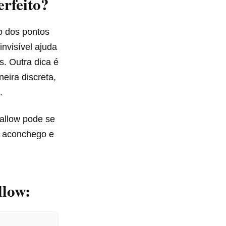
rfeito?
o dos pontos
invisível ajuda
s. Outra dica é
eira discreta,
.
allow pode se
o aconchego e
llow: