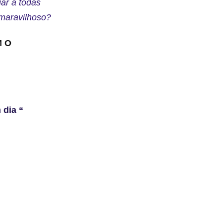
iar a todas
 maravilhoso?
M O
 dia “