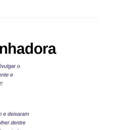
anhadora
ivulgar o
ente e
!!
m e deixaram
lher dentre