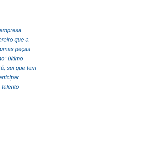
a empresa
ereiro que a
lgumas peças
o” último
tá, sei que tem
rticipar
talento