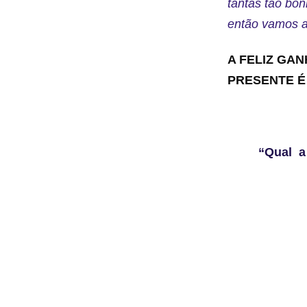
tantas tão bon
então vamos a
A FELIZ GA
PRESENTE É
Frase
“Qual a 