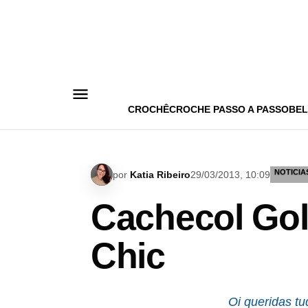
Pular
para
o
conteúdo
CROCHÊ
CROCHE PASSO A PASSO
BEL
NOTICIA
por
Katia Ribeiro
29/03/2013, 10:09
Cachecol Go
Chic
Oi queridas t