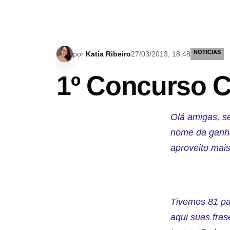
NOTICIAS
por
Katia Ribeiro
27/03/2013, 18:48
1º Concurso C
Olá amigas, se
nome da ganha
aproveito mai
Tivemos 81 pa
aqui suas fras