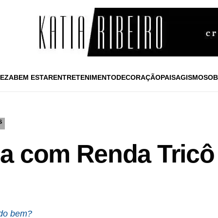
EZA
BEM ESTAR
ENTRETENIMENTO
DECORAÇÃO
PAISAGISMO
SOB
S
la com Renda Tric
udo bem?