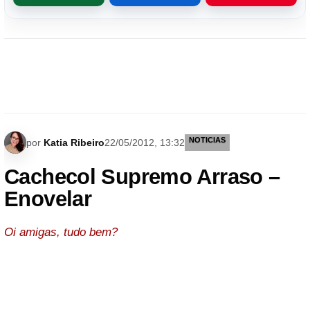
NOTICIAS
por
Katia Ribeiro
22/05/2012, 13:32
Cachecol Supremo Arraso –
Enovelar
Oi amigas, tudo bem?
Estou fazendo a festa com os fios maravilhosos que
ganhei da
ENOVELAR
hoje vou mostrar para vocês o
SUPREMO ARRASO,
´penseeeeee, ainda não havia