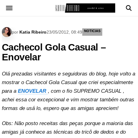
Pular
para
o
conteúdo
NOTICIAS
por
Katia Ribeiro
23/05/2012, 08:49
Cachecol Gola Casual –
Enovelar
Olá prezadas visitantes e seguidoras do blog, hoje volto a
mostrar o Cachecol Gola Casual que criei especialmente
para a
ENOVELAR
,
com o fio SUPREMO CASUAL ,
achei essa cor excepcional e vim mostrar também outras
formas de usá lo, espero que as amigas apreciem!
Obs: Não posto receitas das peças porque a maioria das
amigas já conhece as técnicas do tricô de dedos e do