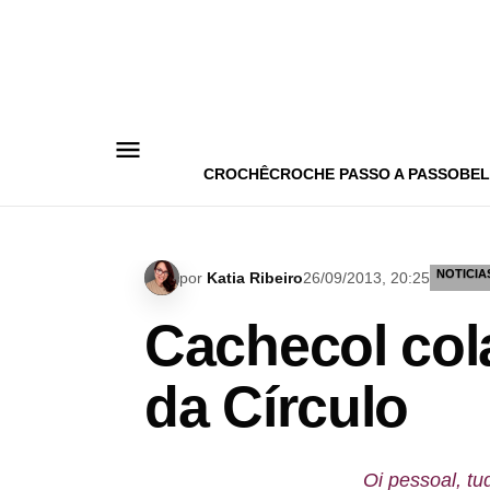
Pular
para
o
conteúdo
CROCHÊ
CROCHE PASSO A PASSO
BEL
NOTICIA
por
Katia Ribeiro
26/09/2013, 20:25
Cachecol cola
da Círculo
Oi pessoal, t