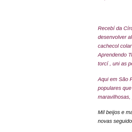
Recebí da Cír
desenvolver a
cachecol colar
Aprendendo T
torcí , uni as 
Aqui em São P
populares que 
maravilhosas, 
Mil beijos e 
novas seguido