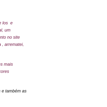
e los e
al, um
nto no site
 , arrematei,
es mais
cores
os e também as