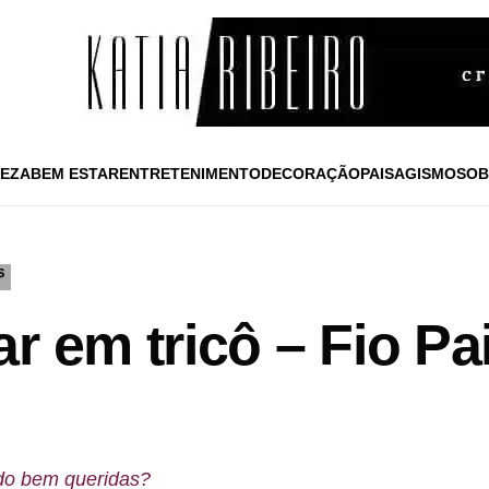
EZA
BEM ESTAR
ENTRETENIMENTO
DECORAÇÃO
PAISAGISMO
SOB
S
r em tricô – Fio P
udo bem queridas?