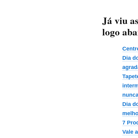
Já viu a
logo aba
Centr
Dia d
agrad
Tapet
interm
nunca
Dia d
melho
7 Pro
Vale 