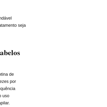
ndável
ratamento seja
abelos
otina de
vezes por
equência
 o uso
pilar.