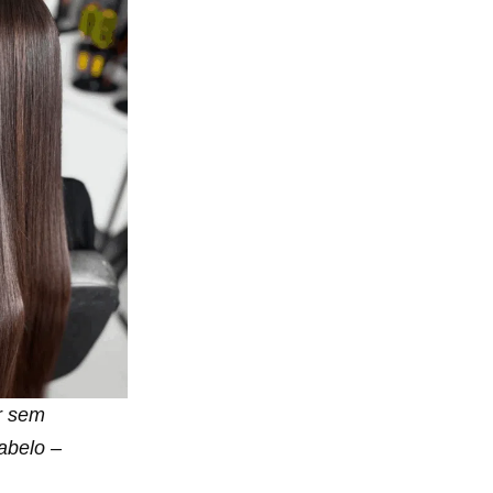
r sem
abelo –