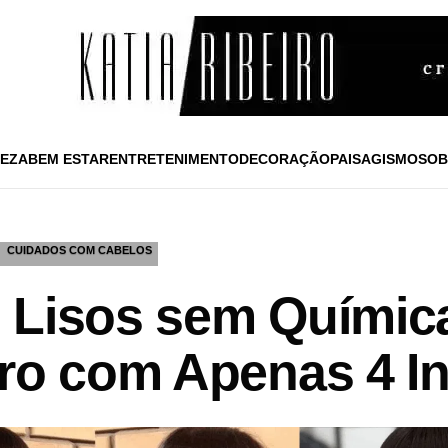
EZA
BEM ESTAR
ENTRETENIMENTO
DECORAÇÃO
PAISAGISMO
SOB
CUIDADOS COM CABELOS
 Lisos sem Químic
iro com Apenas 4 I