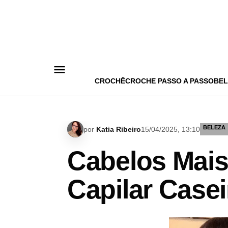
Pular
para
o
conteúdo
CROCHÊ
CROCHE PASSO A PASSO
BEL
BELEZA
por
Katia Ribeiro
15/04/2025, 13:10
Cabelos Mais
Capilar Case