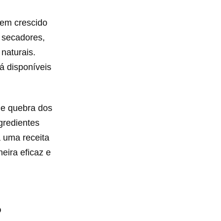
tem crescido
 secadores,
naturais.
já disponíveis
 e quebra dos
gredientes
a uma receita
eira eficaz e
o