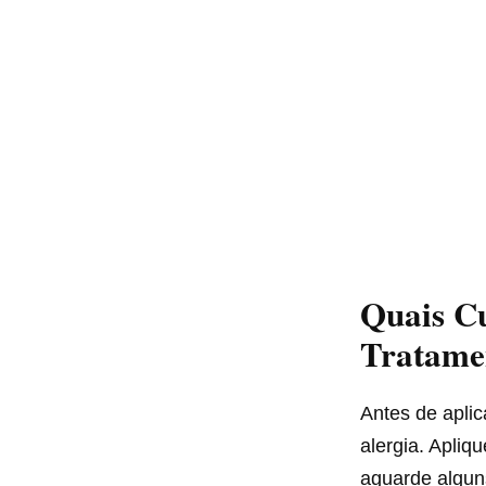
Quais C
Tratame
Antes de aplic
alergia. Apli
aguarde algun