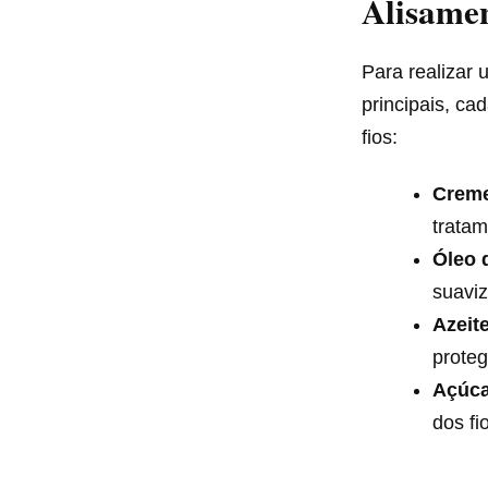
Alisame
Para realizar 
principais, ca
fios:
Creme
tratam
Óleo 
suaviz
Azeite
proteg
Açúca
dos fi