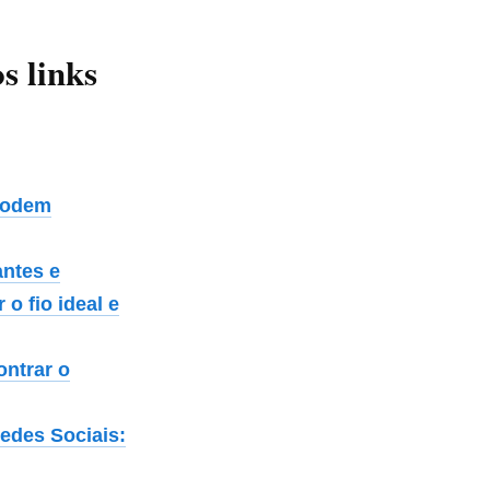
s links
 podem
antes e
 o fio ideal e
ontrar o
edes Sociais: