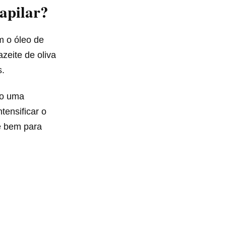
apilar?
m o óleo de
zeite de oliva
s.
do uma
tensificar o
ue bem para