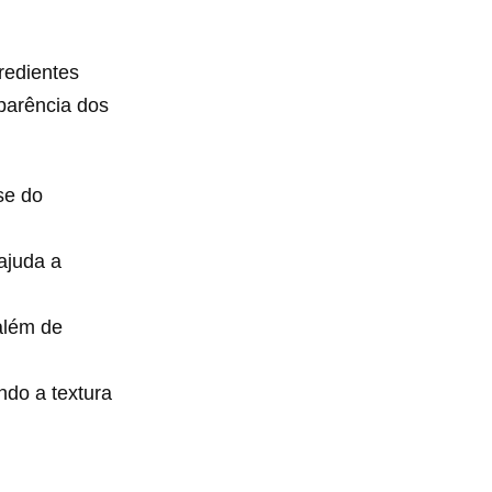
gredientes
aparência dos
se do
ajuda a
além de
do a textura