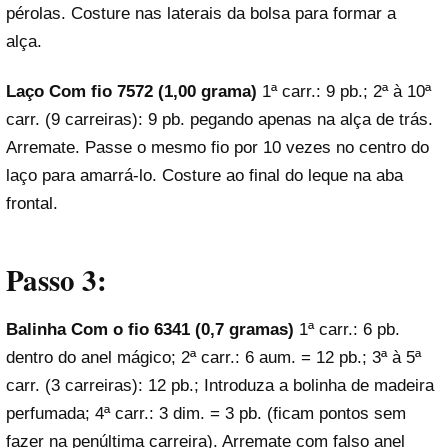
pérolas. Costure nas laterais da bolsa para formar a
alça.
Laço
Com fio 7572 (1,00 grama)
1ª carr.: 9 pb.; 2ª à 10ª
carr. (9 carreiras): 9 pb. pegando apenas na alça de trás.
Arremate. Passe o mesmo fio por 10 vezes no centro do
laço para amarrá-lo. Costure ao final do leque na aba
frontal.
Passo 3:
Balinha
Com o fio 6341 (0,7 gramas)
1ª carr.: 6 pb.
dentro do anel mágico; 2ª carr.: 6 aum. = 12 pb.; 3ª à 5ª
carr. (3 carreiras): 12 pb.; Introduza a bolinha de madeira
perfumada; 4ª carr.: 3 dim. = 3 pb. (ficam pontos sem
fazer na penúltima carreira). Arremate com falso anel