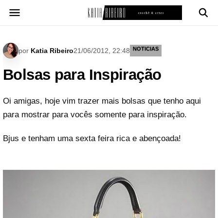
Pular
para
o
conteúdo
NOTICIAS
por
Katia Ribeiro
21/06/2012, 22:48
Bolsas para Inspiração
Oi amigas, hoje vim trazer mais bolsas que tenho aqui
para mostrar para vocês somente para inspiração.
Bjus e tenham uma sexta feira rica e abençoada!