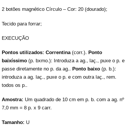
2 botões magnético Círculo – Cor: 20 (dourado);
Tecido para forrar;
EXECUÇÃO
Pontos utilizados:
Correntina
(corr.).
Ponto
baixíssimo
(p. bxmo.): Introduza a ag., laç., puxe o p. e
passe diretamente no p. da ag..
Ponto baixo
(p. b.):
introduza a ag. laç., puxe o p. e com outra laç., rem.
todos os p..
Amostra:
Um quadrado de 10 cm em p. b. com a ag. nº
7,0 mm = 8 p. x 9 carr.
Tamanho:
U