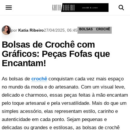
Pular
para
o
conteúdo
BOLSAS
CROCHÊ
por
Katia Ribeiro
27/04/2025, 06:45
Bolsas de Crochê com
Gráficos: Peças Fofas que
Encantam!
As bolsas de
crochê
conquistam cada vez mais espaço
no mundo da moda e do artesanato. Com um visual leve,
delicado e charmoso, essas peças feitas à mão encantam
pelo toque artesanal e pela versatilidade. Mais do que um
simples acessório, elas representam estilo, carinho e
autenticidade em cada ponto. Sejam pequenas e
delicadas ou grandes e estilosas, as bolsas de crochê