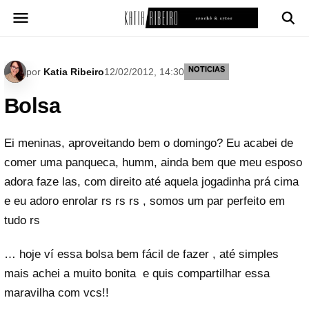
Pular
para
o
conteúdo
NOTICIAS
por
Katia Ribeiro
12/02/2012, 14:30
Bolsa
Ei meninas, aproveitando bem o domingo? Eu acabei de
comer uma panqueca, humm, ainda bem que meu esposo
adora faze las, com direito até aquela jogadinha prá cima
e eu adoro enrolar rs rs rs , somos um par perfeito em
tudo rs
… hoje ví essa bolsa bem fácil de fazer , até simples
mais achei a muito bonita e quis compartilhar essa
maravilha com vcs!!