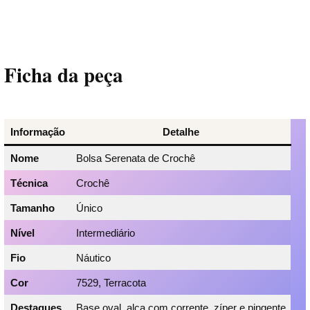
Ficha da peça
Informação
Detalhe
Nome
Bolsa Serenata de Crochê
Técnica
Crochê
Tamanho
Único
Nível
Intermediário
Fio
Náutico
Cor
7529, Terracota
Destaques
Base oval, alça com corrente, zíper e pingente