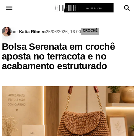
Pular
para
o
conteúdo
CROCHÊ
por
Katia Ribeiro
25/06/2026, 16:00
Bolsa Serenata em crochê
aposta no terracota e no
acabamento estruturado