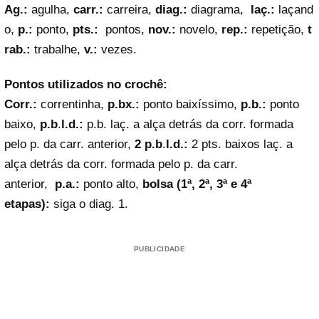
Ag.:
agulha,
carr.:
carreira,
diag.:
diagrama,
laç.:
laçand
o,
p.:
ponto,
pts.:
pontos,
nov.:
novelo,
rep.:
repetição,
t
rab.:
trabalhe,
v.:
vezes.
Pontos utilizados no crochê:
Corr.:
correntinha,
p.bx.:
ponto baixíssimo,
p.b.:
ponto
baixo,
p.b
.
l.d.:
p.b. laç. a alça detrás da corr. formada
pelo p. da carr. anterior,
2 p.b
.
l.d.:
2 pts. baixos laç. a
alça detrás da corr. formada pelo p. da carr.
anterior,
p.a.:
ponto alto,
bolsa (1ª, 2ª, 3ª e 4ª
etapas):
siga o diag. 1.
PUBLICIDADE