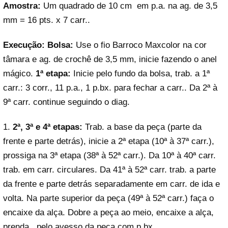
Amostra:
Um quadrado de 10 cm em p.a. na ag. de 3,5
mm = 16 pts. x 7 carr..
Execução: Bolsa:
Use o fio Barroco Maxcolor na cor
tâmara e ag. de crochê de 3,5 mm, inicie fazendo o anel
mágico.
1ª etapa:
Inicie pelo fundo da bolsa, trab. a 1ª
carr.: 3 corr., 11 p.a., 1 p.bx. para fechar a carr.. Da 2ª à
9ª carr. continue seguindo o diag.
1.
2ª, 3ª e 4ª etapas:
Trab. a base da peça (parte da
frente e parte detrás), inicie a 2ª etapa (10ª à 37ª carr.),
prossiga na 3ª etapa (38ª à 52ª carr.). Da 10ª à 40ª carr.
trab. em carr. circulares. Da 41ª à 52ª carr. trab. a parte
da frente e parte detrás separadamente em carr. de ida e
volta. Na parte superior da peça (49ª à 52ª carr.) faça o
encaixe da alça. Dobre a peça ao meio, encaixe a alça,
prenda pelo avesso da peça com p.bx..