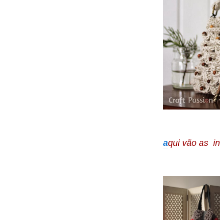
a
qui vão as i