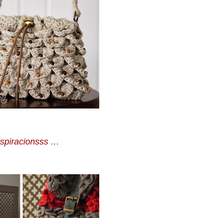
nspiracionsss …