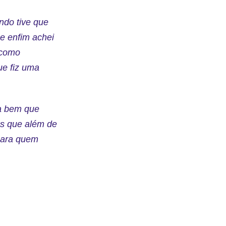
ndo tive que
 e enfim achei
 como
ue fiz uma
da bem que
es que além de
para quem