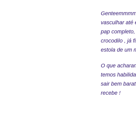
Genteemmmm, v
vasculhar até 
pap completo,
crocodilo , já
estola de um 
O que acharam
temos habilid
sair bem bara
recebe !