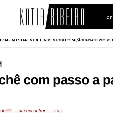
EZA
BEM ESTAR
ENTRETENIMENTO
DECORAÇÃO
PAISAGISMO
SOB
S
chê com passo a p
ndeiiiiii … até encontrar … ♫♫♫