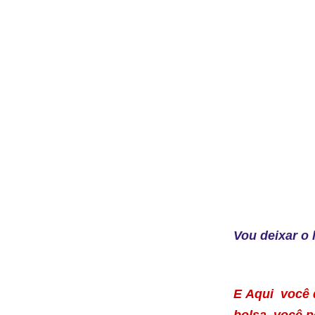
Vou deixar o 
E
Aqui
você q
bolsa, você 