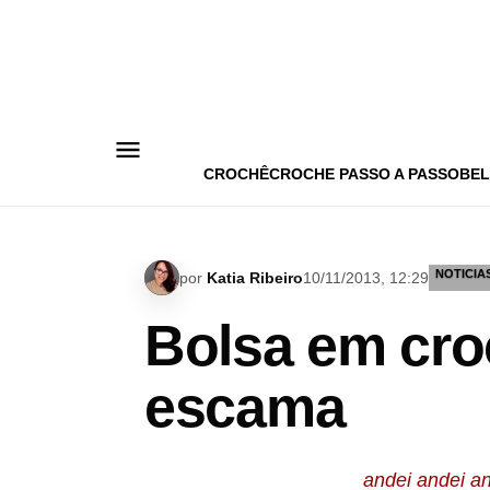
Pular
para
o
conteúdo
CROCHÊ
CROCHE PASSO A PASSO
BEL
NOTICIA
por
Katia Ribeiro
10/11/2013, 12:29
Bolsa em cro
escama
andei andei a