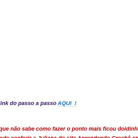
link do passo a passo
AQUI !
ue não sabe como fazer o ponto mais ficou doidinha
pode conferir a Juliana do site Aprendendo Crochê e