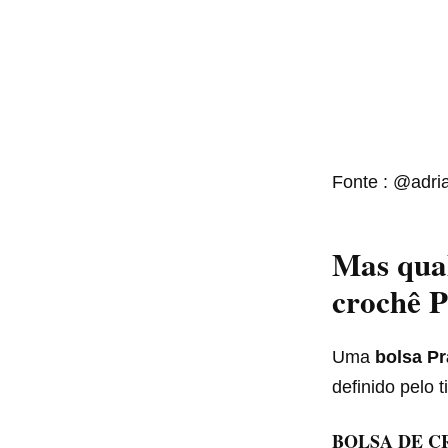
Fonte : @adri
Mas qual
crochê P
Uma
bolsa P
definido pelo 
BOLSA DE C