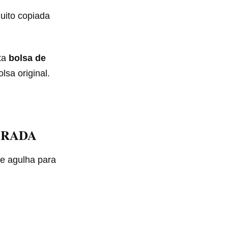
uito copiada
sta
bolsa de
lsa original.
IRADA
 e agulha para