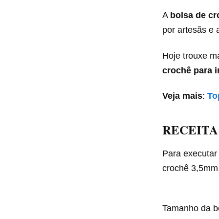
A
bolsa de c
por artesãs e 
Hoje trouxe m
crochê para i
Veja mais
:
To
RECEITA
Para executar 
crochê 3,5mm
Tamanho da bol