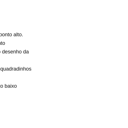
ponto alto.
nto
 o desenho da
e quadradinhos
to baixo