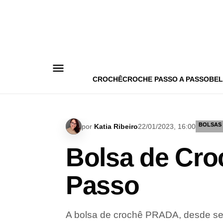
Pular
para
o
conteúdo
CROCHÊ
CROCHE PASSO A PASSO
BEL
BOLSAS
por
Katia Ribeiro
22/01/2023, 16:00
Bolsa de Cro
Passo
A bolsa de crochê PRADA, desde seu