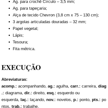
Ag. para crochê Círculo – 3,5 mm;
Ag. para tapeçaria;
Alça de tecido Chevron (3,8 cm x 75 – 130 cm);
3 argolas articuladas douradas – 32 mm;
Papel vegetal;
Lápis;
Tesoura;
Fita métrica.
EXECUÇÃO
Abreviaturas:
acomp.:
acompanhando,
ag.:
agulha,
carr.:
carreira,
diag
.:
diagrama,
dir.:
direito,
esq.:
esquerdo ou
esquerda,
laç.:
laçando,
nov.:
novelos,
p.:
ponto,
pts.:
po
ntos,
trab.:
trabalhe.