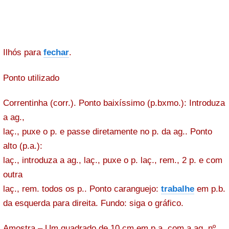
Ilhós para
fechar
.
Ponto utilizado
Correntinha (corr.). Ponto baixíssimo (p.bxmo.): Introduza
a ag.,
laç., puxe o p. e passe diretamente no p. da ag.. Ponto
alto (p.a.):
laç., introduza a ag., laç., puxe o p. laç., rem., 2 p. e com
outra
laç., rem. todos os p.. Ponto caranguejo:
trabalhe
em p.b.
da esquerda para direita. Fundo: siga o gráfico.
Amostra – Um quadrado de 10 cm em p.a. com a ag. nº