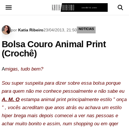
Pular
para
o
conteúdo
NOTICIAS
por
Katia Ribeiro
23/04/2013, 21:50
Bolsa Couro Animal Print
(Crochê)
A
migas, tudo bem?
Sou super suspeita para dizer sobre essa bolsa porque
para quem não me conhece pessoalmente e não sabe eu
A. M. O
estampa animal print principalmente estilo ” onça
” , vocês acreditam que anos atrás eu achava um estilo
hiper brega mais depois comecei a ver nas pessoas e
achar muito bonito e assim, num shopping ou em qqer