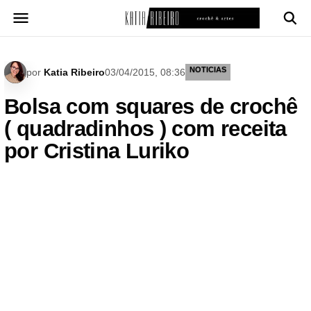
Pular
para
o
conteúdo
NOTICIAS
por
Katia Ribeiro
03/04/2015, 08:36
Bolsa com squares de crochê
( quadradinhos ) com receita
por Cristina Luriko