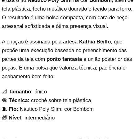
e usa o fio
Náutico Poly Slim
na cor
Bombom
, além de
tela plástica, fecho metálico dourado e tecido para forro.
O resultado é uma bolsa compacta, com cara de peça
artesanal sofisticada e ótima presença visual.
A criação é assinada pela artesã
Kathia Beillo
, que
propõe uma execução baseada no preenchimento das
partes da tela com
ponto fantasia
e união posterior das
peças. É uma bolsa que valoriza técnica, paciência e
acabamento bem feito.
📐
Tamanho:
único
🧶
Técnica:
crochê sobre tela plástica
🧵
Fio:
Náutico Poly Slim, cor Bombom
🎁
Nível:
intermediário