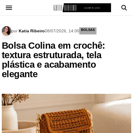
Pular
para
o
conteúdo
BOLSAS
por
Katia Ribeiro
08/07/2026, 14:00
Bolsa Colina em crochê:
textura estruturada, tela
plástica e acabamento
elegante