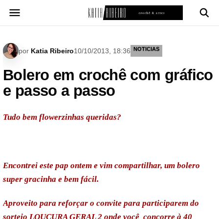
Pular
para
o
conteúdo
NOTICIAS
por
Katia Ribeiro
10/10/2013, 18:36
Bolero em crochê com gráfico
e passo a passo
Tudo bem flowerzinhas queridas?
Encontrei este pap ontem e vim compartilhar, um bolero
super gracinha e bem fácil.
Aproveito para reforçar o convite para participarem do
sorteio LOUCURA GERAL 2 onde você concorre à 40